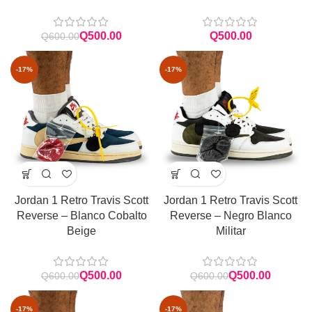
Q
500.00
Q
Q
600.00
-17%
-17%
Jordan 1 Retro Travis Scott
Jordan 1 Retro Travis Scott
Reverse – Blanco Cobalto
Reverse – Negro Blanco
Beige
Militar
Q
500.00
Q
500.00
Q
600.00
Q
600.00
-17%
-17%