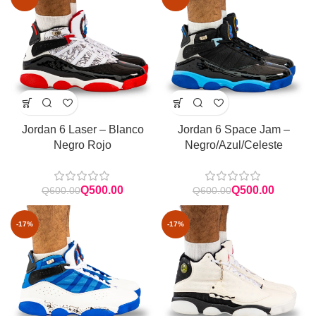
Jordan 6 Laser – Blanco
Jordan 6 Space Jam –
Negro Rojo
Negro/Azul/Celeste
Q
500.00
Q
500.00
Q
600.00
Q
600.00
-17%
-17%