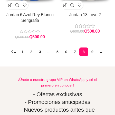
Jordan 6 Azul Rey Blanco
Jordan 13 Love 2
Serigrafía
Q
500.00
Q
600.00
Q
500.00
Q
600.00
←
1
2
3
…
5
6
7
8
9
→
¡Únete a nuestro grupo VIP en WhatsApp y sé el
primero en conocer!
- Ofertas exclusivas
- Promociones anticipadas
- Nuevos productos antes que