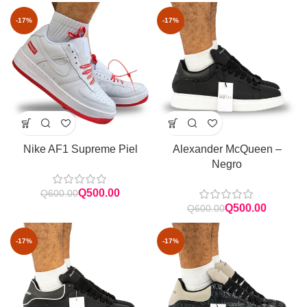
-17%
-17%
Nike AF1 Supreme Piel
Alexander McQueen –
Negro
Q
500.00
Q
600.00
Q
500.00
Q
600.00
-17%
-17%