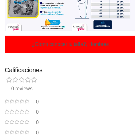
¿Como conocer tu talla?, Hombres
Calificaciones
0 reviews
0
0
0
0